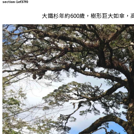
section-1ef37f0
大鐵杉年約600歲，樹形巨大如傘，