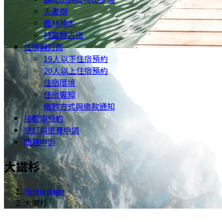
夫妻樹
鹿林神木
特富野古道
住宿與訂房
19人以下住宿預約
20人以上住宿預約
住宿環境
住宿需知
繳款方式與繳款通知
接駁車預約
退訂與退費申請
問題申訴
大鐵杉
Homepage
大鐵杉