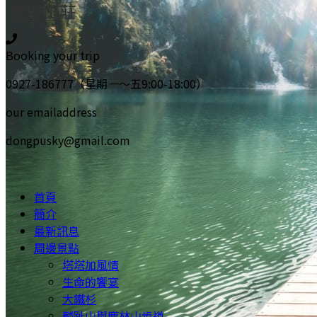
Booking your trip
0927-186777（星期一～五9:00-18:00）
our emailaddress
dongpusky@gmail.com
首頁
簡介
最新訊息
周邊景點
塔塔加風情
生命的饗宴
大鐵杉
麟趾山與鹿林山步道