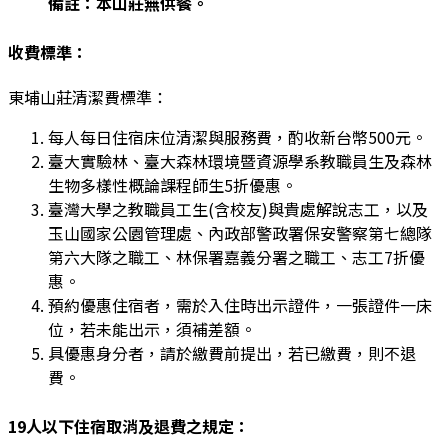
備註：本山莊無供餐。
收費標準：
東埔山莊清潔費標準：
每人每日住宿床位清潔與服務費，酌收新台幣500元。
臺大實驗林、臺大森林環境暨資源學系教職員生及森林
生物多樣性概論課程師生5折優惠。
臺灣大學之教職員工生(含校友)與貴處解說志工，以及
玉山國家公園管理處、內政部警政署保安警察第七總隊
第六大隊之職工、林保署嘉義分署之職工、志工7折優
惠。
預約優惠住宿者，需於入住時出示證件，一張證件一床
位，若未能出示，須補差額。
具優惠身分者，請於繳費前提出，若已繳費，則不退
費。
19人以下住宿取消及退費之規定：