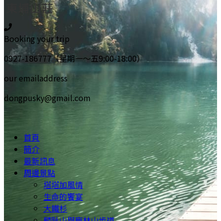
Booking your trip
0927-186777（星期一～五9:00-18:00）
our emailaddress
dongpusky@gmail.com
首頁
簡介
最新訊息
周邊景點
塔塔加風情
生命的饗宴
大鐵杉
麟趾山與鹿林山步道