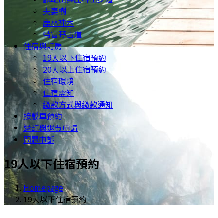
夫妻樹
鹿林神木
特富野古道
住宿與訂房
19人以下住宿預約
20人以上住宿預約
住宿環境
住宿需知
繳款方式與繳款通知
接駁車預約
退訂與退費申請
問題申訴
19人以下住宿預約
Homepage
19人以下住宿預約