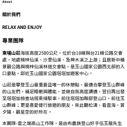
About
關於我們
RELAX AND ENJOY
專業團隊
東埔山莊
海拔高度2580公尺，位於台18線與台21線公路交會
處，地處楠梓仙溪、沙里仙溪、及神木溪之上游；且居新中橫
景觀公路與楠梓仙溪林道交會點，是玉山國家公園西北部的入
口要點，鄰近玉山國家公園塔塔加遊客中心。
山莊是攀登玉山最重要且唯一的休憩點，最適合攀登玉山群峰
的山友們，補足睡眠與體能，並做自我高度調適，翌日再出發
至塔塔加檢查站搭乘接駁車，前往塔塔加鞍部登山口，前往玉
山群峰；更是喜愛健行旅遊的朋友，來此聽松濤，看雲海，賞
夕陽，觀星空的好所在。
本團隊-雲之端高山工作隊，是由布農族登山好手伍玉龍先生