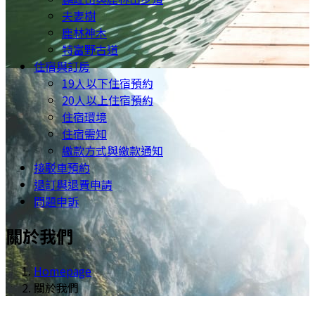
夫妻樹
鹿林神木
特富野古道
住宿與訂房
19人以下住宿預約
20人以上住宿預約
住宿環境
住宿需知
繳款方式與繳款通知
接駁車預約
退訂與退費申請
問題申訴
關於我們
Homepage
關於我們