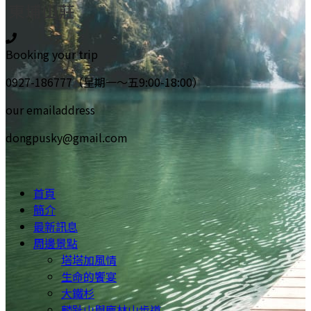
Booking your trip
0927-186777（星期一～五9:00-18:00）
our emailaddress
dongpusky@gmail.com
首頁
簡介
最新訊息
周邊景點
塔塔加風情
生命的饗宴
大鐵杉
麟趾山與鹿林山步道