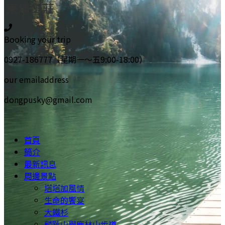
Booking your trip
0927-186777（星期一～五9:00-18:00）
our emailaddress
dongpusky@gmail.com
首頁
簡介
最新訊息
周邊景點
塔塔加風情
生命的饗宴
大鐵杉
麟趾山與鹿林山步道