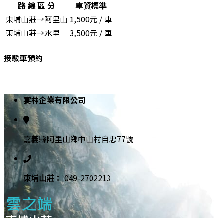
路 線 區 分
車資標準
東埔山莊→阿里山
1,500元 / 車
東埔山莊→水里
3,500元 / 車
接駁車預約
宴林企業有限公司
嘉義縣阿里山鄉中山村自忠77號
東埔⼭莊：
049-2702213