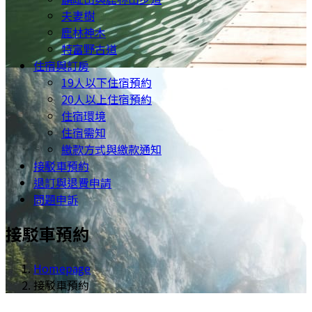
夫妻樹
鹿林神木
特富野古道
住宿與訂房
19人以下住宿預約
20人以上住宿預約
住宿環境
住宿需知
繳款方式與繳款通知
接駁車預約
退訂與退費申請
問題申訴
接駁車預約
Homepage
接駁車預約