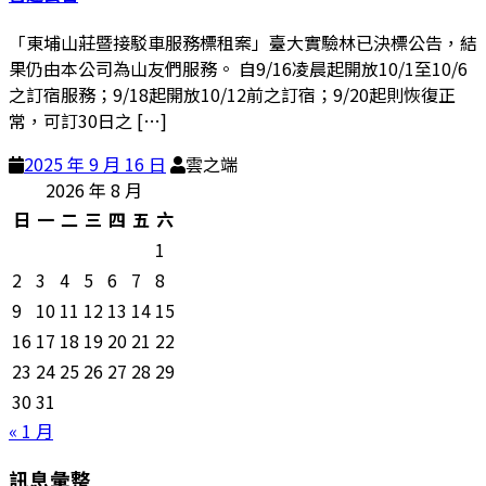
「東埔山莊暨接駁車服務標租案」臺大實驗林已決標公告，結
果仍由本公司為山友們服務。 自9/16凌晨起開放10/1至10/6
之訂宿服務；9/18起開放10/12前之訂宿；9/20起則恢復正
常，可訂30日之 […]
2025 年 9 月 16 日
雲之端
2026 年 8 月
日
一
二
三
四
五
六
1
2
3
4
5
6
7
8
9
10
11
12
13
14
15
16
17
18
19
20
21
22
23
24
25
26
27
28
29
30
31
« 1 月
訊息彙整