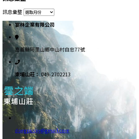
訊息彙整
宴林企業有限公司
嘉義縣阿里山鄉中山村自忠77號
東埔⼭莊：
049-2702213
dongpusky@gmail.com