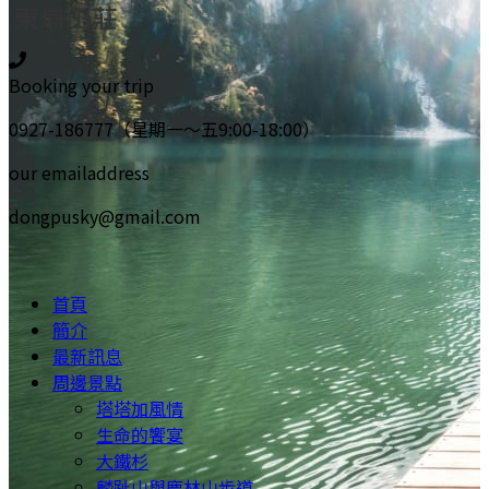
Booking your trip
0927-186777（星期一～五9:00-18:00）
our emailaddress
dongpusky@gmail.com
首頁
簡介
最新訊息
周邊景點
塔塔加風情
生命的饗宴
大鐵杉
麟趾山與鹿林山步道