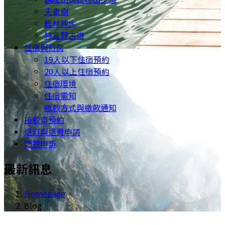
夫妻樹
鹿林神木
特富野古道
住宿與訂房
19人以下住宿預約
20人以上住宿預約
住宿環境
住宿需知
繳款方式與繳款通知
接駁車預約
退訂與退費申請
問題申訴
最新訊息
Homepage
Blog