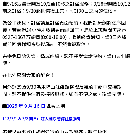
自9/16凌晨起開放10/1至10/6之訂宿服務；9/18起開放10/12
前之訂宿；9/20起則恢復正常，可訂30日之內的住宿。
為公平起見，訂宿請至訂宿頁面預約，我們訂房組將依序回
覆，若超過24小時未收到e-mail回信，請於上班時間再來電
0927-186777詢問(8:00-18:00)；收到繳費通知，請3日內繳
費並回信通知帳號後5碼，不然會被取消。
為避免口語失誤，造成糾紛，恕不接受電話預約，請山友們體
諒。
在此先感謝大家的配合！
另外9/29及9/30為東埔山莊維護整理及接駁車新車交接期
間，恕不提供住宿及接駁服務，如有不便之處，敬請見諒。
2025 年 9 月 16 日
雲之端
113/2/1 & 2/2 兩日山莊大掃除 暫停住宿服務
不管是前來登山或者健行的山友及遊客，新年快樂