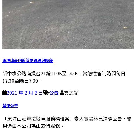
東埔山莊附近管制路段與時段
新中橫公路南投台21線110K至145K，常態性管制時間每日
17:30至隔日7:00。
2021 年 2 月 2 日
公告
雲之端
營運公告
「東埔山莊暨接駁車服務標租案」臺大實驗林已決標公告，結
果仍由本公司為山友們服務。