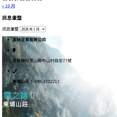
« 10 月
訊息彙整
訊息彙整
宴林企業有限公司
嘉義縣阿里山鄉中山村自忠77號
東埔⼭莊：
049-2702213