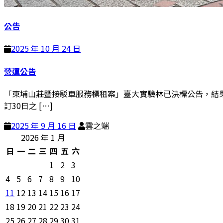
公告
2025 年 10 月 24 日
營運公告
「東埔山莊暨接駁車服務標租案」臺大實驗林已決標公告，結果仍由本
訂30日之 […]
2025 年 9 月 16 日
雲之端
2026 年 1 月
日
一
二
三
四
五
六
1
2
3
4
5
6
7
8
9
10
11
12
13
14
15
16
17
18
19
20
21
22
23
24
25
26
27
28
29
30
31