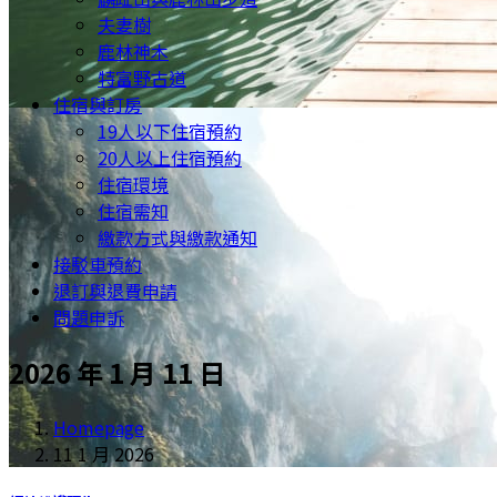
夫妻樹
鹿林神木
特富野古道
住宿與訂房
19人以下住宿預約
20人以上住宿預約
住宿環境
住宿需知
繳款方式與繳款通知
接駁車預約
退訂與退費申請
問題申訴
2026 年 1 月 11 日
Homepage
11 1 月 2026