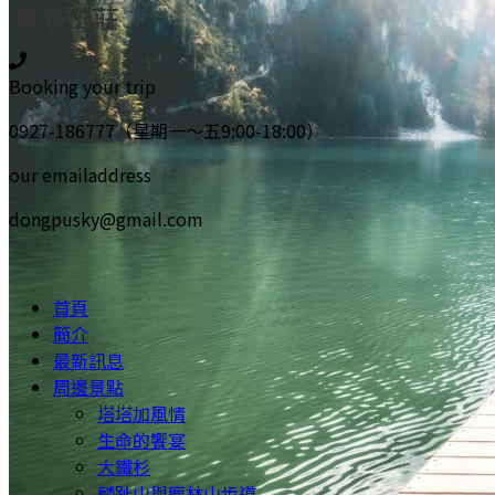
Booking your trip
0927-186777（星期一～五9:00-18:00）
our emailaddress
dongpusky@gmail.com
首頁
簡介
最新訊息
周邊景點
塔塔加風情
生命的饗宴
大鐵杉
麟趾山與鹿林山步道