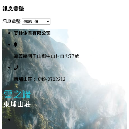
訊息彙整
訊息彙整
宴林企業有限公司
嘉義縣阿里山鄉中山村自忠77號
東埔⼭莊：
049-2702213