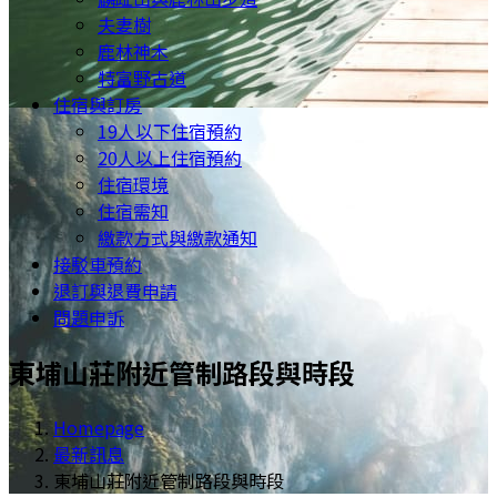
夫妻樹
鹿林神木
特富野古道
住宿與訂房
19人以下住宿預約
20人以上住宿預約
住宿環境
住宿需知
繳款方式與繳款通知
接駁車預約
退訂與退費申請
問題申訴
東埔山莊附近管制路段與時段
Homepage
最新訊息
東埔山莊附近管制路段與時段