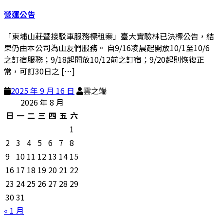
營運公告
「東埔山莊暨接駁車服務標租案」臺大實驗林已決標公告，結
果仍由本公司為山友們服務。 自9/16凌晨起開放10/1至10/6
之訂宿服務；9/18起開放10/12前之訂宿；9/20起則恢復正
常，可訂30日之 […]
2025 年 9 月 16 日
雲之端
2026 年 8 月
日
一
二
三
四
五
六
1
2
3
4
5
6
7
8
9
10
11
12
13
14
15
16
17
18
19
20
21
22
23
24
25
26
27
28
29
30
31
« 1 月