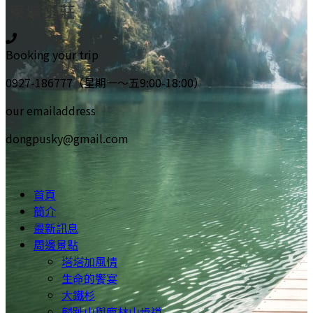
Booking your trip
0927-186777（星期一～五9:00-18:00）
our emailaddress
dongpusky@gmail.com
首頁
簡介
最新訊息
周邊景點
塔塔加風情
生命的饗宴
大鐵杉
麟趾山與鹿林山步道