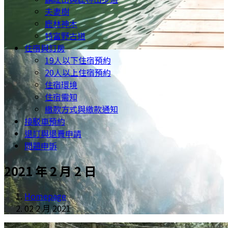
夫妻樹
鹿林神木
特富野古道
住宿與訂房
19人以下住宿預約
20人以上住宿預約
住宿環境
住宿需知
繳款方式與繳款通知
接駁車預約
退訂與退費申請
問題申訴
2021 年 2 月 2 日
Homepage
02 2 月 2021