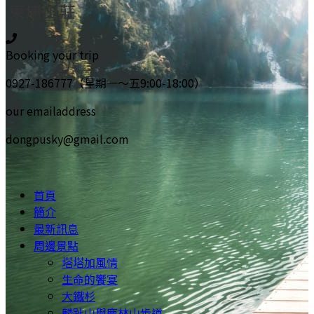
Booking your trip
0927-186777（星期一～五9:00-18:00）
our emailaddress
dongpusky@gmail.com
首頁
簡介
最新訊息
周邊景點
塔塔加風情
生命的饗宴
大鐵杉
麟趾山與鹿林山步道