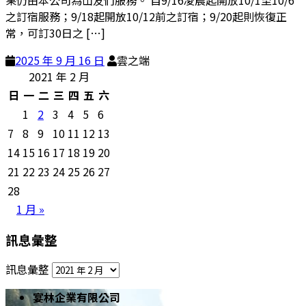
之訂宿服務；9/18起開放10/12前之訂宿；9/20起則恢復正
常，可訂30日之 […]
2025 年 9 月 16 日
雲之端
2021 年 2 月
日
一
二
三
四
五
六
1
2
3
4
5
6
7
8
9
10
11
12
13
14
15
16
17
18
19
20
21
22
23
24
25
26
27
28
1 月 »
訊息彙整
訊息彙整
宴林企業有限公司