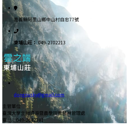
嘉義縣阿里山鄉中山村自忠77號
東埔⼭莊：
049-2702213
dongpusky@gmail.com
主管單位
臺灣大學生物資源暨農學院實驗林管理處
電話：049-2642181