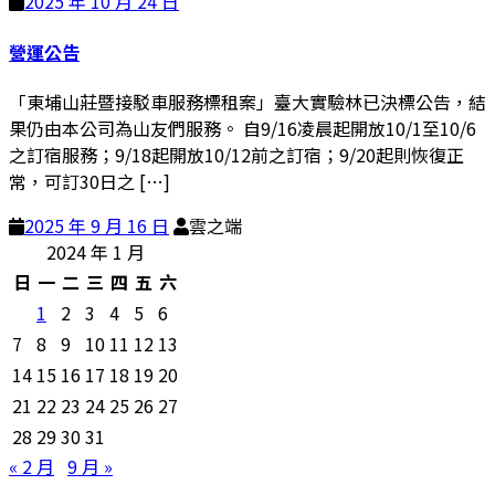
2025 年 10 月 24 日
營運公告
「東埔山莊暨接駁車服務標租案」臺大實驗林已決標公告，結
果仍由本公司為山友們服務。 自9/16凌晨起開放10/1至10/6
之訂宿服務；9/18起開放10/12前之訂宿；9/20起則恢復正
常，可訂30日之 […]
2025 年 9 月 16 日
雲之端
2024 年 1 月
日
一
二
三
四
五
六
1
2
3
4
5
6
7
8
9
10
11
12
13
14
15
16
17
18
19
20
21
22
23
24
25
26
27
28
29
30
31
« 2 月
9 月 »