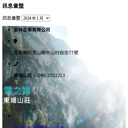
訊息彙整
訊息彙整
宴林企業有限公司
嘉義縣阿里山鄉中山村自忠77號
東埔⼭莊：
049-2702213
dongpusky@gmail.com