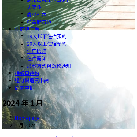
夫妻樹
鹿林神木
特富野古道
住宿與訂房
19人以下住宿預約
20人以上住宿預約
住宿環境
住宿需知
繳款方式與繳款通知
接駁車預約
退訂與退費申請
問題申訴
2024 年 1 月
Homepage
1 月 2024