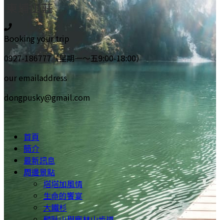
Booking your trip
0927-186777（星期一～五9:00-18:00）
our emailaddress
dongpusky@gmail.com
首頁
簡介
最新訊息
周邊景點
塔塔加風情
生命的饗宴
大鐵杉
麟趾山與鹿林山步道