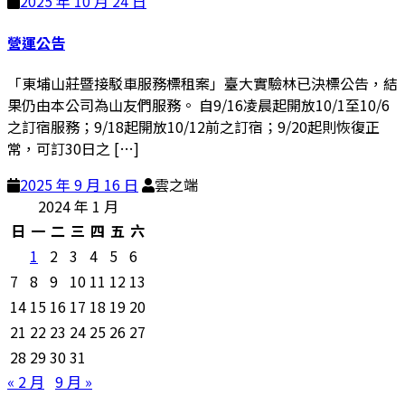
2025 年 10 月 24 日
營運公告
「東埔山莊暨接駁車服務標租案」臺大實驗林已決標公告，結
果仍由本公司為山友們服務。 自9/16凌晨起開放10/1至10/6
之訂宿服務；9/18起開放10/12前之訂宿；9/20起則恢復正
常，可訂30日之 […]
2025 年 9 月 16 日
雲之端
2024 年 1 月
日
一
二
三
四
五
六
1
2
3
4
5
6
7
8
9
10
11
12
13
14
15
16
17
18
19
20
21
22
23
24
25
26
27
28
29
30
31
« 2 月
9 月 »