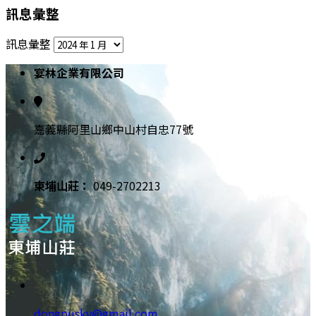
訊息彙整
訊息彙整
宴林企業有限公司
嘉義縣阿里山鄉中山村自忠77號
東埔⼭莊：
049-2702213
dongpusky@gmail.com