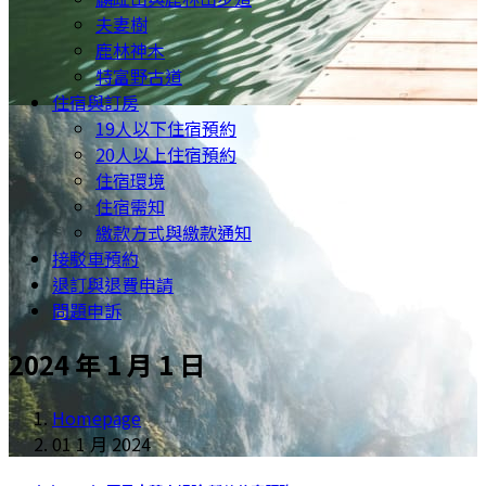
夫妻樹
鹿林神木
特富野古道
住宿與訂房
19人以下住宿預約
20人以上住宿預約
住宿環境
住宿需知
繳款方式與繳款通知
接駁車預約
退訂與退費申請
問題申訴
2024 年 1 月 1 日
Homepage
01 1 月 2024