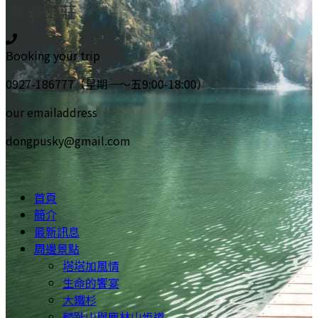
Booking your trip
0927-186777（星期一～五9:00-18:00）
our emailaddress
dongpusky@gmail.com
首頁
簡介
最新訊息
周邊景點
塔塔加風情
生命的饗宴
大鐵杉
麟趾山與鹿林山步道